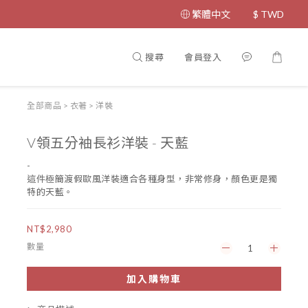
繁體中文
$
TWD
搜尋
會員登入
全部商品
>
衣著
>
洋裝
V領五分袖長衫洋裝 - 天藍
-
這件極簡渡假歐風洋裝適合各種身型，非常修身，顏色更是獨
特的天藍。
NT$2,980
數量
加入購物車