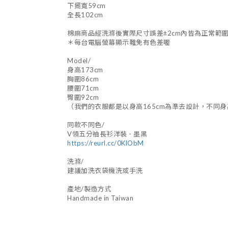
下擺寬59cm
全長102cm
棉麻商品經洗滌後實際尺寸誤差±2cm內皆為正常範
＊每台電腦螢幕顯示難免有色差喔
Model/
身高173cm
胸圍86cm
腰圍71cm
臀圍92cm
（我們的衣服都是以身高165cm為準去設計，不同
同款不同色/
V領五分袖長衫洋裝 - 墨黑
https://reurl.cc/0KlObM
洗滌/
建議加洗衣袋機洗或手洗
產地/製造方式
Handmade in Taiwan