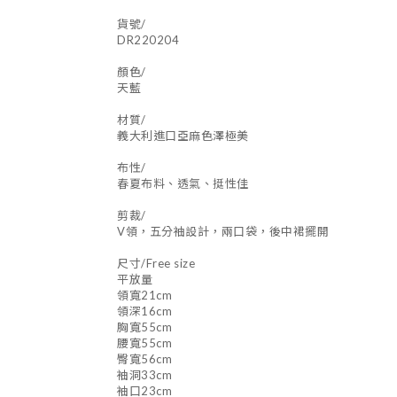
貨號/
DR220204
顏色/
天藍
材質/
義大利進口亞麻色澤極美
布性/
春夏布料、透氣、挺性佳
剪裁/
V領，五分袖設計，兩口袋，後中裙擺開
尺寸/Free size
平放量
領寬21cm
領深16cm
胸寬55cm
腰寬55cm
臀寬56cm
袖洞33cm
袖口23cm