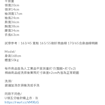
平放量
領寬20cm
領深14cm
袖洞寬17cm
袖長24cm
肩寬36cm
胸寬38cm
腰寬34cm
衣長63cm
試穿參考：163/45 寬鬆 165/55剛好微曲線 170/65合身曲線明顯
Model/
身高168cm
體重50kg
每件商品皆為人工實品平放測量尺寸(整圈=尺寸x2)
棉麻商品經洗滌後實際尺寸誤差±2cm內皆為正常範圍
洗滌/
建議加洗衣袋機洗或手洗
同款不同色/
U領五分袖針織上衣 - 灰
https://reurl.cc/kMXlzG