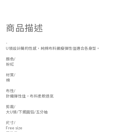
商品描述
-
U領設計簡約性感，純棉布料顯瘦彈性佳適合各身型。
顏色/
粉紅
材質/
棉
布性/
針織彈性佳，布料柔軟透氣
剪裁/
大U領/下擺圓弧/五分袖
尺寸/
Free size