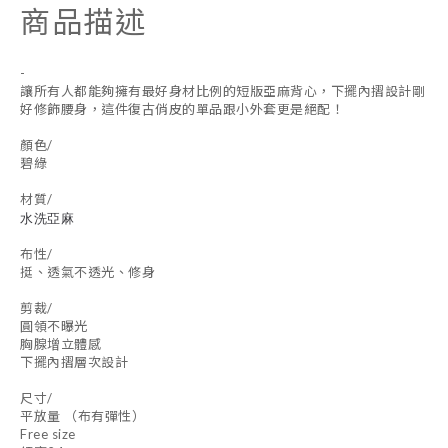
商品描述
-
讓所有人都能夠擁有最好身材比例的短版亞麻背心，下擺內摺設計剛
好修飾腰身，這件復古俏皮的單品跟小外套更是絕配！
顏色/
碧綠
材質/
水洗亞麻
布性/
挺、透氣不透光、修身
剪裁/
圓領不曝光
胸腺增立體感
下擺內摺層次設計
尺寸/
平放量 （布有彈性）
Free size