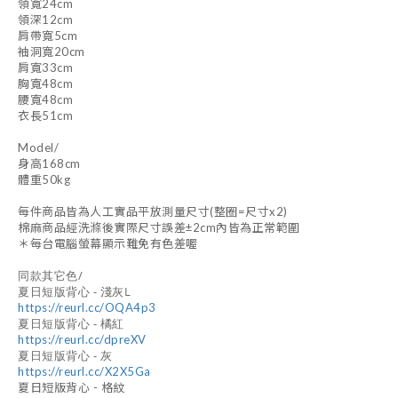
領寬24cm
領深12cm
肩帶寬5cm
袖洞寬20cm
肩寬33cm
胸寬48cm
腰寬48cm
衣長51cm
Model/
身高168cm
體重50kg
每件商品皆為人工實品平放測量尺寸(整圈=尺寸x2)
棉麻商品經洗滌後實際尺寸誤差±2cm內皆為正常範圍
＊每台電腦螢幕顯示難免有色差喔
同款其它色/
夏日短版背心 - 淺灰L
https://reurl.cc/OQA4p3
夏日短版背心 - 橘紅
https://reurl.cc/dpreXV
夏日短版背心 - 灰
https://reurl.cc/X2X5Ga
夏日短版背心 - 格紋