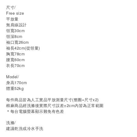
尺寸/
Free size
平放量
無肩線設計
領寬30cm
領深8cm
袖口寬26cm
袖長42cm(從領量)
胸寬78cm
腰寬60cm
衣長70cm
Model/
身高170cm
體重52kg
每件商品皆為人工實品平放測量尺寸(整圈=尺寸x2)
棉麻商品經洗滌後實際尺寸誤差±2cm內皆為正常範圍
＊每台電腦螢幕顯示難免有色差
洗滌/
建議乾洗或冷水手洗