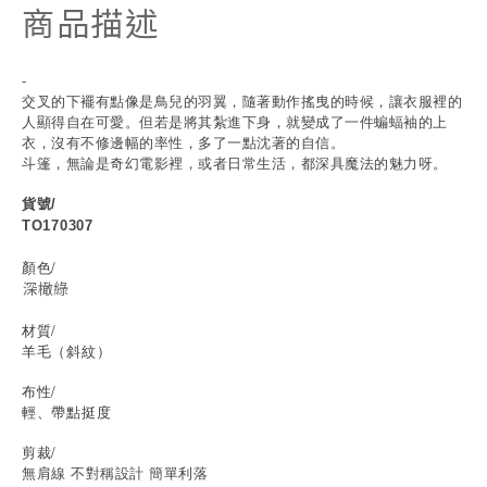
商品描述
-
交叉的下襬有點像是鳥兒的羽翼，隨著動作搖曳的時候，讓衣服裡的
人顯得自在可愛。但若是將其紮進下身，就變成了一件蝙蝠袖的上
衣，沒有不修邊幅的率性，多了一點沈著的自信。
斗篷，無論是奇幻電影裡，或者日常生活，都深具魔法的魅力呀。
貨號/
TO170307
顏色/
深橄綠
材質/
羊毛（斜紋）
布性/
輕、帶點挺度
剪裁/
無肩線 不對稱設計 簡單利落