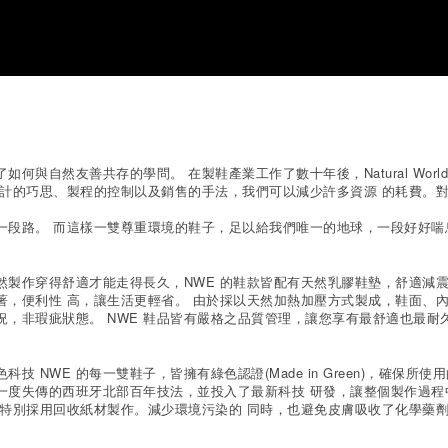
與自然友善共存的學問。 在製鞋產業工作了數十年後，Natural World
設計的巧思、製程的控制以及銷售的手法，我們可以減少許多資源 的耗費。
一段路。 而這樣一雙尊重環境的鞋子，足以給我們唯一的地球，一段好好喘
製作穿得舒適才能走得長久，NWE 的鞋款皆配有天然乳膠鞋墊，舒適減震
著，便利性 高，讓生活更輕省。 由於採以天然加熱加壓方式製成，鞋面、
，非瑕疵狀態。 NWE 鞋品皆有嚴格之品質管理，讓您享有最舒適也最耐
 NWE 的每一雙鞋子，皆擁有綠色認證(Made in Green)，確保所
了一度失傳的西班牙北部百年技法，並投入了最新科技 研發，讓整個製作過
也特別採用回收紙材製作。減少環境污染的 同時，也避免皮膚吸收了化學藥