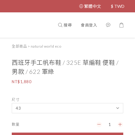
繁體中文
$
TWD
搜尋
會員登入
全部商品
>
natural world eco
西班牙手工帆布鞋 / 325E 草編鞋 便鞋 /
男款 / 622 軍綠
NT$1,880
尺寸
數量