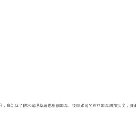
個提升，底部除了防水處理草編也整個加厚。後腳跟處的布料加厚增加挺度，腳