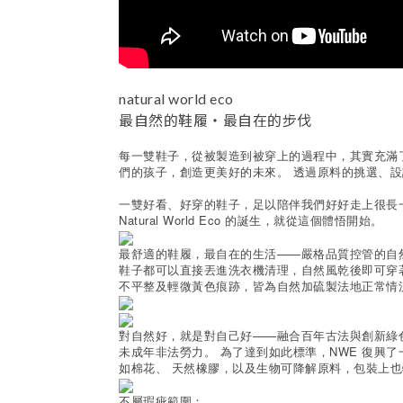
natural world eco
最自然的鞋履・最自在的步伐
每一雙鞋子，從被製造到被穿上的過程中，其實充滿了如何
們的孩子，創造更美好的未來。 透過原料的挑選、
一雙好看、好穿的鞋子，足以陪伴我們好好走上很長
Natural World Eco 的誕生，就從這個體悟開始。
最舒適的鞋履，最自在的生活——嚴格品質控管的自然
鞋子都可以直接丟進洗衣機清理，自然風乾後即可穿
不平整及輕微黃色痕跡，皆為自然加硫製法地正常情況
對自然好，就是對自己好——融合百年古法與創新綠色科技
未成年非法勞力。 為了達到如此標準，NWE 復興
如棉花、 天然橡膠，以及生物可降解原料，包裝上
不屬瑕疵範圍：