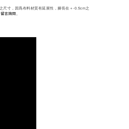
墊之尺寸，因爲布料材質有延展性，腳長在＋-0.5cm之
。
迎留言詢問