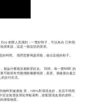
 Eco 創辦人意識到：一雙好鞋子，可以為自 己和我
對地球來說，這是一個迫切的需求。
息的時間。 我們想要竭盡所能，做出這樣的鞋子。
，無論什麼路況都耐穿好走。 同時，每一雙NWE 的
內裏可能留有些微殘餘橡膠痕跡，底面、邊緣接合處之
久的步行生活。
使用的物料對健康無 害，100%對環境友好，並且不聘用
程中完全無需使用化學黏著劑，搭配環境友善的原料，
劑的揮發物質。