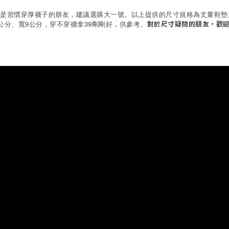
板較厚實、或是習慣穿厚襪子的朋友，建議選購大一號。以上提供的尺寸規格為丈量鞋
4公分、寬9公分，穿不穿襪拿39剛剛好，供參考。
對於尺寸疑問的朋友，歡