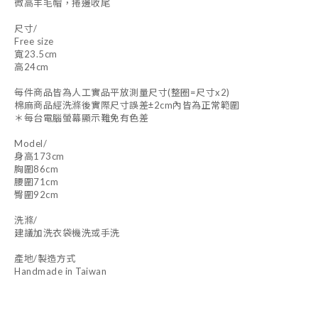
微高羊毛帽，捲邊收尾
尺寸/
Free size
寬23.5cm
高24cm
每件商品皆為人工實品平放測量尺寸(整圈=尺寸x2)
棉麻商品經洗滌後實際尺寸誤差±2cm內皆為正常範圍
＊每台電腦螢幕顯示難免有色差
Model/
身高173cm
胸圍86cm
腰圍71cm
臀圍92cm
洗滌/
建議加洗衣袋機洗或手洗
產地/製造方式
Handmade in Taiwan