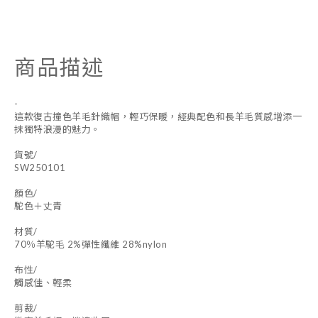
商品描述
-
這款復古撞色羊毛針織帽，輕巧保暖，經典配色和長羊毛質感增添一
抹獨特浪漫的魅力。
貨號/
SW250101
顏色/
駝色＋丈青
材質/
70％羊駝毛 2%彈性纖維 28%nylon
布性/
觸感佳、輕柔
剪裁/