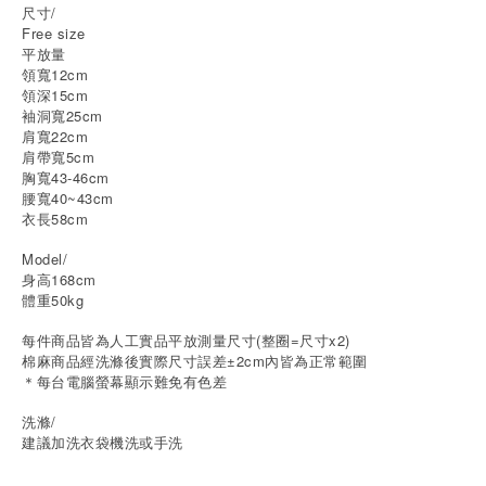
尺寸/
Free size
平放量
領寬12cm
領深15cm
袖洞寬25cm
肩寬22cm
肩帶寬5cm
胸寬43-46cm
腰寬40~43cm
衣長58cm
Model/
身高168cm
體重50kg
每件商品皆為人工實品平放測量尺寸(整圈=尺寸x2)
棉麻商品經洗滌後實際尺寸誤差±2cm內皆為正常範圍
＊每台電腦螢幕顯示難免有色差
洗滌/
建議加洗衣袋機洗或手洗