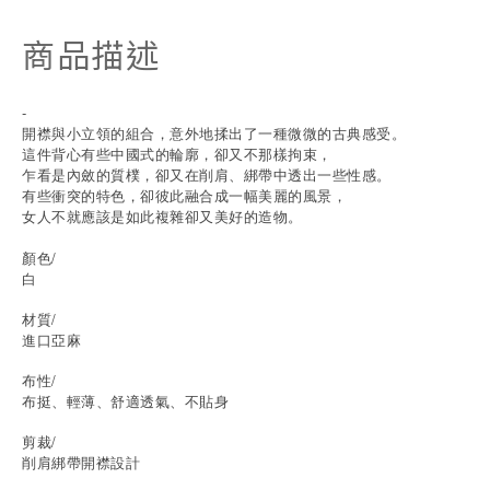
商品描述
-
開襟與小立領的組合，意外地揉出了一種微微的古典感受。
這件背心有些中國式的輪廓，卻又不那樣拘束，
乍看是內斂的質樸，卻又在削肩、綁帶中透出一些性感。
有些衝突的特色，卻彼此融合成一幅美麗的風景，
女人不就應該是如此複雜卻又美好的造物。
顏色/
白
材質/
進口亞麻
布性/
布挺、輕薄、舒適透氣、不貼身
剪裁/
削肩綁帶開襟設計