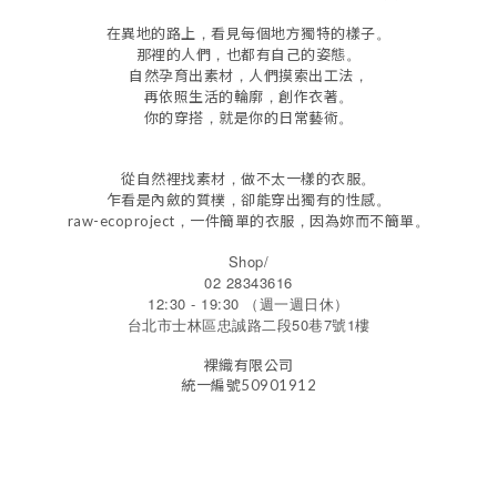
，
。
在異地的路上
看見每個地方獨特的樣子
，
。
那裡的人們
也都有自己的姿態
，
，
自然孕育出素材
人們摸索出工法
，
。
再依照生活的輪廓
創作衣著
，
。
你的穿搭
就是你的日常藝術
，
。
從自然裡找素材
做不太一樣的衣服
，
。
乍看是內斂的質樸
卻能穿出獨有的性感
，
，
。
raw-ecoproject
一件簡單的衣服
因為妳而不簡單
Shop/
02 28343616
12:30 - 19:30 （週一週日休）
台北市士林區忠誠路二段50巷7號1樓
裸織有限公司
統一編號50901912