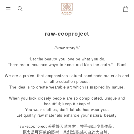
raw-ecoproject
///raw story///
"Let the beauty you love be what you do.
There are a thousand ways to kneel and kiss the earth." - Rumi
We are a project that emphasizes natural handmade materials and
small production pieces.
The idea is to create wearable art which is inspired by nature.
When you look closely people are so complicated, unique and
beautiful; keep it simple!
You wear clothes, don't let clothes wear you.
Let quality raw materials enhance your natural beauty.
著重於天然素材，雙手做出少量作品。
raw-ecoproject
概念是可穿戴的藝術，其創造靈感來自於大自然。