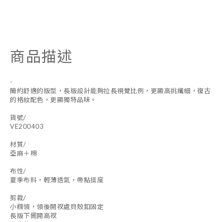
商品描述
-
簡約舒適的版型，長版設計能夠拉長視覺比例，更顯高挑纖細，復古
的格紋配色，更顯獨特品味。
貨號/
VE200403
材質/
亞麻＋棉
布性/
夏季布料，輕薄透氣，帶點挺度
剪裁/
小橢領，領後開衩處貝殼釦固定
長版下擺開高衩