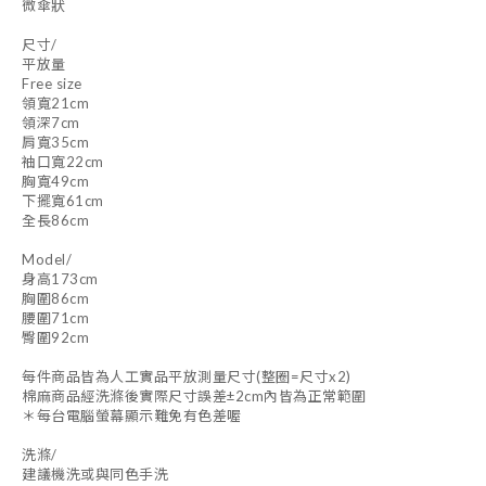
微傘狀
尺寸/
平放量
Free size
領寬21cm
領深7cm
肩寬35cm
袖口寬22cm
胸寬49cm
下擺寬61cm
全長86cm
Model/
身高173cm
胸圍86cm
腰圍71cm
臀圍92cm
每件商品皆為人工實品平放測量尺寸(整圈=尺寸x2)
棉麻商品經洗滌後實際尺寸誤差±2cm內皆為正常範圍
＊每台電腦螢幕顯示難免有色差喔
洗滌/
建議機洗或與同色手洗