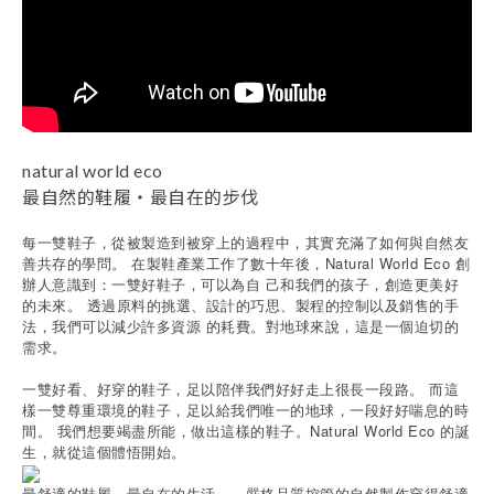
natural world eco
最自然的鞋履・最自在的步伐
每一雙鞋子，從被製造到被穿上的過程中，其實充滿了如何與自然友
善共存的學問。 在製鞋產業工作了數十年後，Natural World Eco 創
辦人意識到：一雙好鞋子，可以為自 己和我們的孩子，創造更美好
的未來。 透過原料的挑選、設計的巧思、製程的控制以及銷售的手
法，我們可以減少許多資源 的耗費。對地球來說，這是一個迫切的
需求。
一雙好看、好穿的鞋子，足以陪伴我們好好走上很長一段路。 而這
樣一雙尊重環境的鞋子，足以給我們唯一的地球，一段好好喘息的時
間。 我們想要竭盡所能，做出這樣的鞋子。Natural World Eco 的誕
生，就從這個體悟開始。
最舒適的鞋履，最自在的生活——嚴格品質控管的自然製作穿得舒適