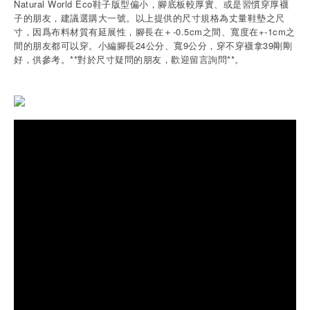
Natural World Eco鞋子版型偏小，腳底板較厚實、或是習慣穿厚襪
子的朋友，建議選購大一號。以上提供的尺寸規格為丈量鞋墊之尺
寸，因爲布料材質有延展性，腳長在＋-0.5cm之間、寬度在+-1cm之
間的朋友都可以穿。小編腳長24公分、寬9公分，穿不穿襪拿39剛剛
好，供參考。**對於尺寸疑問的朋友，歡迎留言詢問**。