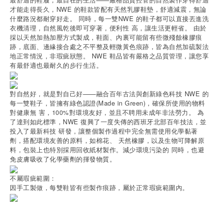
才能走得長久，NWE 的鞋款皆配有天然乳膠鞋墊，舒適減震，無論
什麼路況都耐穿好走。 同時，每一雙NWE 的鞋子都可以直接丟進洗
衣機清理，自然風乾後即可穿著，便利性 高，讓生活更輕省。 由於
採以天然加熱加壓方式製成，鞋面、內裏可能留有些微殘餘橡膠痕
跡，底面、邊緣接合處之不平整及輕微黃色痕跡，皆為自然加硫製法
地正常情況，非瑕疵狀態。 NWE 鞋品皆有嚴格之品質管理，讓您享
有最舒適也最耐久的步行生活。
對自然好，就是對自己好——融合百年古法與創新綠色科技 NWE 的
每一雙鞋子，皆擁有綠色認證(Made in Green)，確保所使用的物料
對健康無 害，100%對環境友好，並且不聘用未成年非法勞力。 為
了達到如此標準，NWE 復興了一度失傳的西班牙北部百年技法，並
投入了最新科技 研發，讓整個製作過程中完全無需使用化學黏著
劑，搭配環境友善的原料，如棉花、 天然橡膠，以及生物可降解原
料，包裝上也特別採用回收紙材製作。減少環境污染的 同時，也避
免皮膚吸收了化學藥劑的揮發物質。
不屬瑕疵範圍：
因手工製做，每雙鞋皆有些製作痕跡，屬於正常瑕疵範圍內。