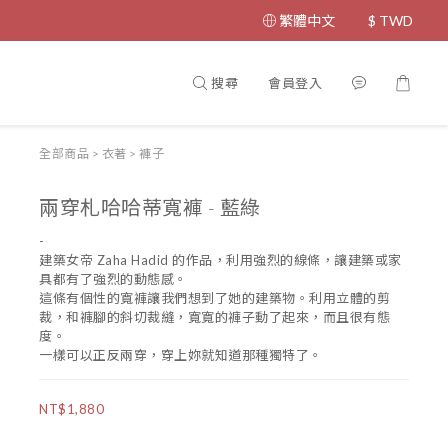
繁體中文
$
TWD
搜尋
會員登入
全部商品
>
衣著
>
褲子
兩穿札哈哈蒂寬褲 - 藍綠
-
建築女帝 Zaha Hadid 的作品，利用強烈的線條，讓建築或家
具都有了強烈的動態感。
這條有個性的寬褲讓我們想到了她的建築物。利用立體的剪
裁，和褲腳的斜切裁縫，寬寬的褲子動了起來，而且很有態
度。
一樣可以正反兩穿，穿上妳就知道那種獨特了。
NT$1,880