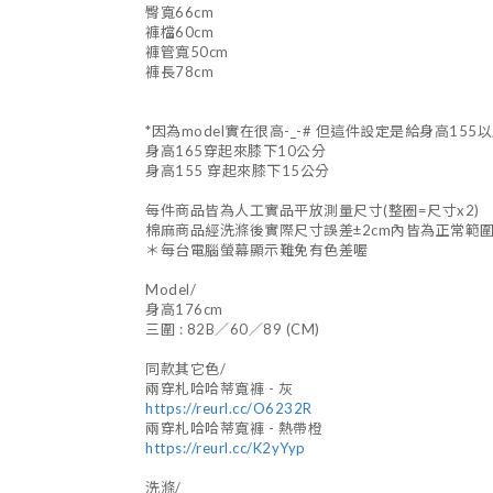
臀寬66cm
褲檔60cm
褲管寬50cm
褲長78cm
*因為model實在很高-_-# 但這件設定是給身高155以
身高165穿起來膝下10公分
身高155 穿起來膝下15公分
每件商品皆為人工實品平放測量尺寸(整圈=尺寸x2)
棉麻商品經洗滌後實際尺寸誤差±2cm內皆為正常範
＊每台電腦螢幕顯示難免有色差喔
Model/
身高176cm
三圍 : 82B／60／89 (CM)
同款其它色/
兩穿札哈哈蒂寬褲 - 灰
https://reurl.cc/O6232R
兩穿札哈哈蒂寬褲 - 熱帶橙
https://reurl.cc/K2yYyp
洗滌/