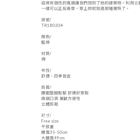
這條有個性的寬褲讓我們想到了她的建築物。利用立
一樣可以正反兩穿，穿上妳就知道那種獨特了。
貨號/
TR180204
顏色/
藍綠
材質/
棉
布性/
舒適、四季皆宜
剪裁/
腰圍整圈鬆緊 舒適好穿脫
兩個口袋 兼顧方便性
立體剪裁
尺寸/
Free size
平放量
腰寬35-50cm
大腿寬49cm