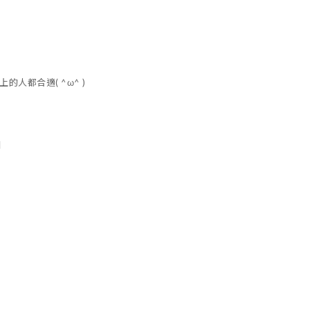
上的人都合適( ^ω^ )
圍