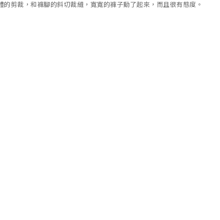
體的剪裁，和褲腳的斜切裁縫，寬寬的褲子動了起來，而且很有態度。