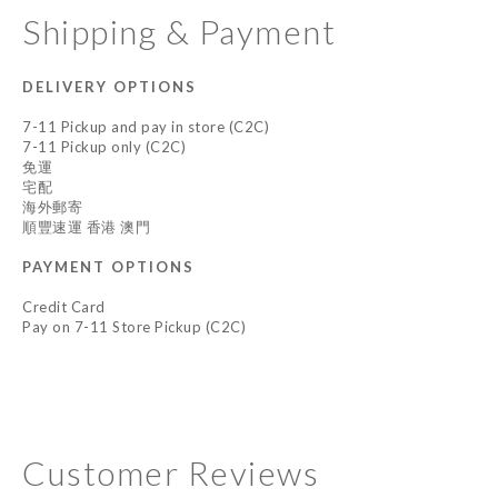
Shipping & Payment
DELIVERY OPTIONS
7-11 Pickup and pay in store (C2C)
7-11 Pickup only (C2C)
免運
宅配
海外郵寄
順豐速運 香港 澳門
PAYMENT OPTIONS
Credit Card
Pay on 7-11 Store Pickup (C2C)
Customer Reviews