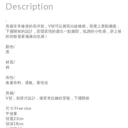
Description
-
剪裁非常修身的長洋裝，V領可以展現出線條感，視覺上更顯纖瘦，
下擺開衩的設計，若隱若現的露出一點腿部，低調的小性感，穿上後
的你散發著滿滿自信感！
顏色/
黑
材質/
棉
布性/
春夏布料、透氣、垂性佳
剪裁/
V領，前拼片設計，後背有拉鍊好穿脫，下擺開衩
尺寸/Free size
平放量
領寬23cm
領深18cm