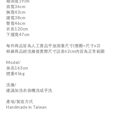
袖洞寬19cm
肩寬36cm
胸寬43cm
腰寬38cm
臀寬46cm
衣長120cm
下擺寬47cm
每件商品皆為人工實品平放測量尺寸(整圈=尺寸x2)
棉麻商品經洗滌後實際尺寸誤差±2cm內皆為正常範圍
Model/
身高163cm
體重45kg
洗滌/
建議加洗衣袋機洗或手洗
產地/製造方式
Handmade in Taiwan