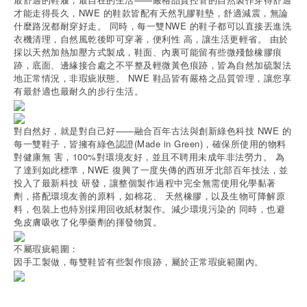
才能走得長久，NWE 的鞋款皆配有天然乳膠鞋墊，舒適減震，無論
什麼路況都耐穿好走。 同時，每一雙NWE 的鞋子都可以直接丟進洗
衣機清理，自然風乾後即可穿著，便利性 高，讓生活更輕省。 由於
採以天然加熱加壓方式製成，鞋面、內裏可能留有些微殘餘橡膠痕
跡，底面、邊緣接合處之不平整及輕微黃色痕跡，皆為自然加硫製法
地正常情況，非瑕疵狀態。 NWE 鞋品皆有嚴格之品質管理，讓您享
有最舒適也最耐久的步行生活。
對自然好，就是對自己好——融合百年古法與創新綠色科技 NWE 的
每一雙鞋子，皆擁有綠色認證(Made in Green)，確保所使用的物料
對健康無 害，100%對環境友好，並且不聘用未成年非法勞力。 為
了達到如此標準，NWE 復興了一度失傳的西班牙北部百年技法，並
投入了最新科技 研發，讓整個製作過程中完全無需使用化學黏著
劑，搭配環境友善的原料，如棉花、 天然橡膠，以及生物可降解原
料，包裝上也特別採用回收紙材製作。減少環境污染的 同時，也避
免皮膚吸收了化學藥劑的揮發物質。
不屬瑕疵範圍：
因手工製做，每雙鞋皆有些製作痕跡，屬於正常瑕疵範圍內。