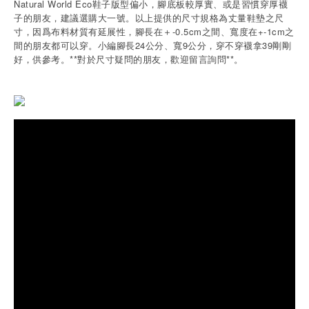
Natural World Eco鞋子版型偏小，腳底板較厚實、或是習慣穿厚襪
子的朋友，建議選購大一號。以上提供的尺寸規格為丈量鞋墊之尺
寸，因爲布料材質有延展性，腳長在＋-0.5cm之間、寬度在+-1cm之
間的朋友都可以穿。小編腳長24公分、寬9公分，穿不穿襪拿39剛剛
好，供參考。**對於尺寸疑問的朋友，歡迎留言詢問**。