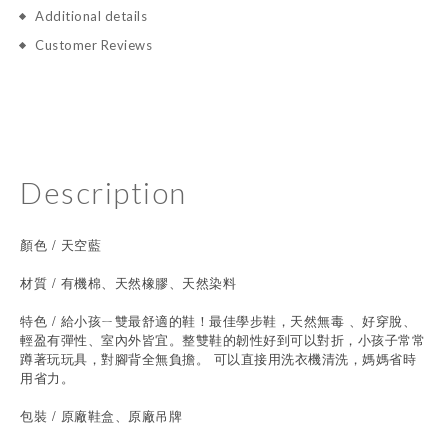
Additional details
Customer Reviews
Description
顏色 / 天空藍
材質 / 有機棉、天然橡膠、天然染料
特色 / 給小孩ㄧ雙最舒適的鞋！最佳學步鞋，天然無毒 、好穿脫、
輕盈有彈性、室內外皆宜。整雙鞋的韌性好到可以對折，小孩子常常
蹲著玩玩具，對腳背全無負擔。 可以直接用洗衣機清洗，媽媽省時
用省力。
包裝 / 原廠鞋盒、原廠吊牌