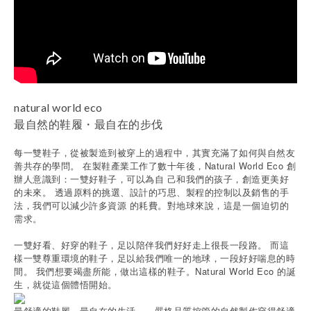
natural world eco
最自然的鞋履・最自在的步伐
每一雙鞋子，從被製造到被穿上的過程中，其實充滿了如何與自然友
善共存的學問。 在製鞋產業工作了數十年後，Natural World Eco 創
辦人意識到：一雙好鞋子，可以為自 己和我們的孩子，創造更美好
的未來。 透過原料的挑選、設計的巧思、製程的控制以及銷售的手
法，我們可以減少許多資源 的耗費。對地球來說，這是一個迫切的
需求。
一雙好看、好穿的鞋子，足以陪伴我們好好走上很長一段路。 而這
樣一雙尊重環境的鞋子，足以給我們唯一的地球，一段好好喘息的時
間。 我們想要竭盡所能，做出這樣的鞋子。Natural World Eco 的誕
生，就從這個體悟開始。
最舒適的鞋履，最自在的生活——嚴格品質控管的自然製作穿得舒適