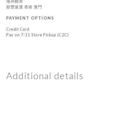
海外郵寄
順豐速運 香港 澳門
PAYMENT OPTIONS
Credit Card
Pay on 7-11 Store Pickup (C2C)
Additional details