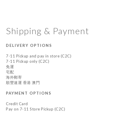
Shipping & Payment
DELIVERY OPTIONS
7-11 Pickup and pay in store (C2C)
7-11 Pickup only (C2C)
免運
宅配
海外郵寄
順豐速運 香港 澳門
PAYMENT OPTIONS
Credit Card
Pay on 7-11 Store Pickup (C2C)