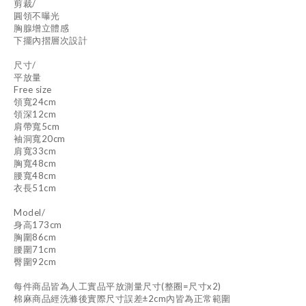
剪裁/
圓領不曝光
胸腺增立體感
下擺內摺層次設計
尺寸/
平放量
Free size
領寬24cm
領深12cm
肩帶寬5cm
袖洞寬20cm
肩寬33cm
胸寬48cm
腰寬48cm
衣長51cm
Model/
身高173cm
胸圍86cm
腰圍71cm
臀圍92cm
每件商品皆為人工實品平放測量尺寸(整圈=尺寸x2)
棉麻商品經洗滌後實際尺寸誤差±2cm內皆為正常範圍