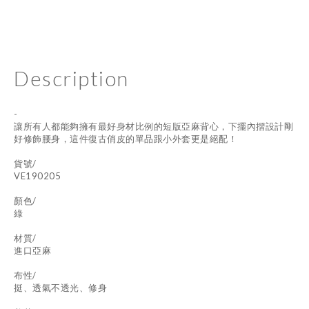
Description
-
讓所有人都能夠擁有最好身材比例的短版亞麻背心，下擺內摺設計剛
好修飾腰身，這件復古俏皮的單品跟小外套更是絕配！
貨號/
VE190205
顏色/
綠
材質/
進口亞麻
布性/
挺、透氣不透光、修身